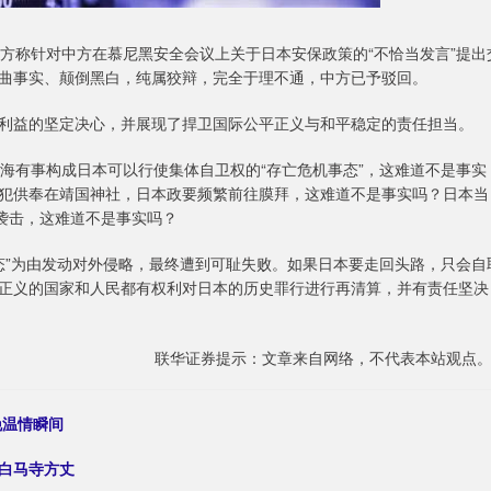
方称针对中方在慕尼黑安全会议上关于日本安保政策的“不恰当发言”提出
曲事实、颠倒黑白，纯属狡辩，完全于理不通，中方已予驳回。
利益的坚定决心，并展现了捍卫国际公平正义与和平稳定的责任担当。
海有事构成日本可以行使集体自卫权的“存亡危机事态”，这难道不是事实
犯供奉在靖国神社，日本政要频繁前往膜拜，这难道不是事实吗？日本当
袭击，这难道不是事实吗？
态”为由发动对外侵略，最终遭到可耻失败。如果日本要走回头路，只会自
正义的国家和人民都有权利对日本的历史罪行进行再清算，并有责任坚决
联华证券提示：文章来自网络，不代表本站观点
晚温情瞬间
任白马寺方丈