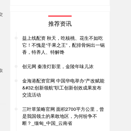
交
推荐资讯
益上线配资 秋天，吃核桃、花生不如吃
它！不愧是“干果之王”，配排骨焖出一锅
香，特养人、特解馋
创元网 秦淮灯影里，金陵年味儿浓
取
金海港配资官网 中国华电举办“产改赋能
&#32;创新领航”职工创新创效成果发布
交流活动
。
三叶草策略官网 面积2700平方公里，曾
是我国领土的果敢地区，为何纷争不
断？_缅甸_中国_云南省