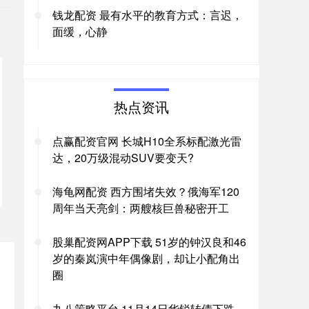
钱龙配资 最有水平的教育方式：言迟，
面缓，心静
热点资讯
点赢配资官网 长城H10全系标配激光雷
达，20万级混动SUV要变天?
海龟网配资 西方围堵失效？俄海军120
周年当天亮剑：两艘核巨兽秘密开工
股巢配资网APP下载 51岁的钟汉良和46
岁的秦岚演中年偶像剧，却让小配角出
圈
九八策略平台 11月14日华锐转债下跌