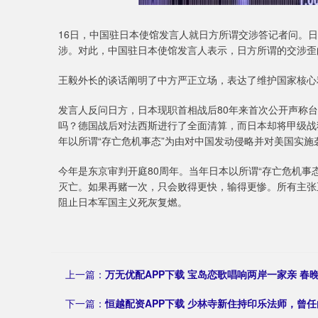
16日，中国驻日本使馆发言人就日方所谓交涉答记者问。日
涉。对此，中国驻日本使馆发言人表示，日方所谓的交涉歪
王毅外长的谈话阐明了中方严正立场，表达了维护国家核心
发言人反问日方，日本现职首相战后80年来首次公开声称台
吗？德国战后对法西斯进行了全面清算，而日本却将甲级战
年以所谓“存亡危机事态”为由对中国发动侵略并对美国实施
今年是东京审判开庭80周年。当年日本以所谓“存亡危机事
灭亡。如果再赌一次，只会败得更快，输得更惨。所有主张
阻止日本军国主义死灰复燃。
上一篇：
万无优配APP下载 宝岛恋歌唱响两岸一家亲 春
下一篇：
恒越配资APP下载 少林寺新住持印乐法师，曾