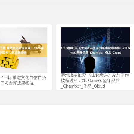
泰州股票配资 《生化奇兵》系列新作
PP下载 推进文化自信自强
被曝遇挫：2K Games 坚守品质
年中国考古新成果揭晓
_Chamber_作品_Cloud