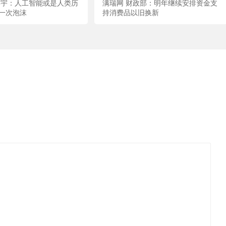
邵宇：人工智能或是人类历
满瑞网 财政部：明年继续安排资金支
一次泡沫
持消费品以旧换新