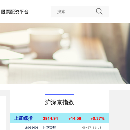
股票配资平台
沪深京指数
发
上证综指
3914.94
+14.58
+0.37%