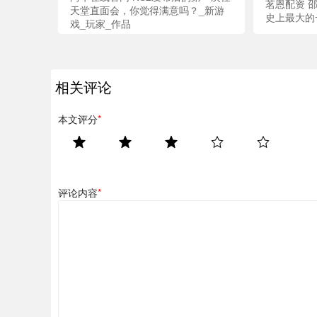
茗恩配资 
天堂直面会，你觉得满意吗？_新游
史上最大的
戏_玩家_作品
相关评论
本文评分
*
评论内容
*