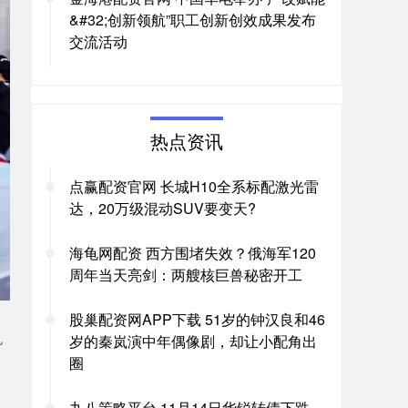
&#32;创新领航”职工创新创效成果发布
交流活动
热点资讯
点赢配资官网 长城H10全系标配激光雷
达，20万级混动SUV要变天?
海龟网配资 西方围堵失效？俄海军120
周年当天亮剑：两艘核巨兽秘密开工
股巢配资网APP下载 51岁的钟汉良和46
机
岁的秦岚演中年偶像剧，却让小配角出
圈
九八策略平台 11月14日华锐转债下跌