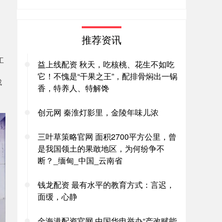
推荐资讯
工
益上线配资 秋天，吃核桃、花生不如吃
它！不愧是“干果之王”，配排骨焖出一锅
成
香，特养人、特解馋
创元网 秦淮灯影里，金陵年味儿浓
三叶草策略官网 面积2700平方公里，曾
是我国领土的果敢地区，为何纷争不
断？_缅甸_中国_云南省
钱龙配资 最有水平的教育方式：言迟，
面缓，心静
金海港配资官网 中国华电举办“产改赋能