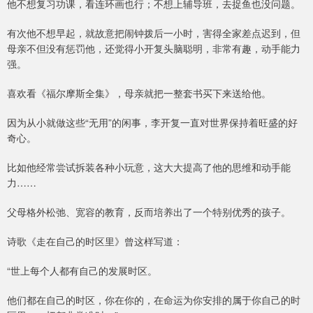
他不想复习功课，看连环画也行；不想上辅导班，去捉鱼也没问题。
有次他不想早起，就故意把闹钟拨后一小时，害得全家差点迟到，但
母亲不但没有惩罚他，还觉得小开复头脑聪明，非常有趣，动手能力
强。
喜欢看《福尔摩斯全集》，母亲就把一整套书买下来送给他。
因为从小就做这些“无用”的闲事，李开复一直对世界保持着旺盛的好
奇心。
比如他经常尝试拆装各种小玩意，这大大提高了他的思维和动手能
力……
父母格外松弛、宽容的教育，反而培养出了一个特别优秀的孩子。
诗歌《走在自己的时区里》曾这样写道：
“世上每个人都有自己的发展时区。
他们都在自己的时区，你在你的，在命运为你安排的属于你自己的时