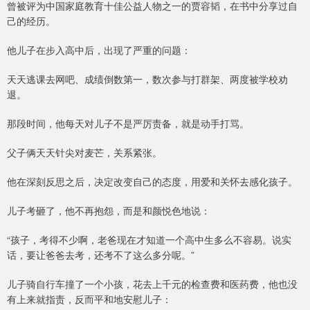
曾被评为中国家庭教育十佳公益人物之一的贾容韬，在书中分享过自
己的经历。
他儿子在步入高中后，出现了严重的问题：
天天逃课去网吧、成绩倒数第一，数次参与打群架、两度被学校劝
退。
那段时间，他每天对儿子不是严厉责备，就是动手打骂。
父子俩天天针尖对麦芒，关系紧张。
他在深刻反思之后，决定改变自己的态度，用爱和关怀去感化孩子。
儿子考砸了，他不再抱怨，而是和颜悦色地说：
“孩子，考得不少啊，老爸现在才知道一个高中生多么不容易。说实
话，要让爸爸去考，还考不了这么多分呢。”
儿子骑自行车撞了一个小孩，花去上千元的检查费和医药费，他也没
有上来就指责，反而平和地安慰儿子：