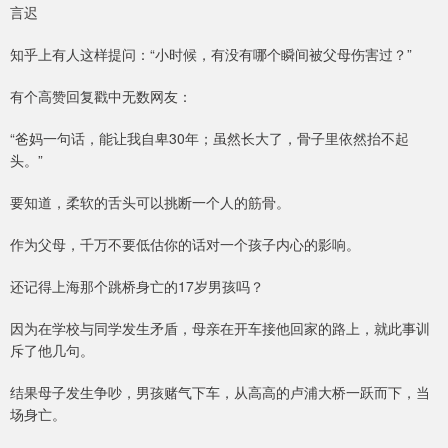
言迟
知乎上有人这样提问：“小时候，有没有哪个瞬间被父母伤害过？”
有个高赞回复戳中无数网友：
“爸妈一句话，能让我自卑30年；虽然长大了，骨子里依然抬不起
头。”
要知道，柔软的舌头可以挑断一个人的筋骨。
作为父母，千万不要低估你的话对一个孩子内心的影响。
还记得上海那个跳桥身亡的17岁男孩吗？
因为在学校与同学发生矛盾，母亲在开车接他回家的路上，就此事训
斥了他几句。
结果母子发生争吵，男孩赌气下车，从高高的卢浦大桥一跃而下，当
场身亡。