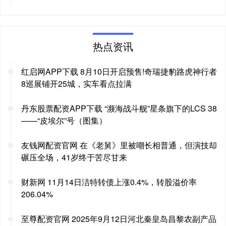
热点资讯
红启网APP下载 8月10日开启预售!奇瑞捷豹路虎神行者
8巡展铺开25城，实车看点拉满
丹东股票配资APP下载 “濒海战斗舰”星条旗下的LCS 38
——“皮埃尔”号（图集）
友钱网配资官网 在《老舅》里被嘲长相普通，但演技却
碾压全场，41岁终于苦尽甘来
财新网 11月14日洁特转债上涨0.4%，转股溢价率
206.04%
至尊配资官网 2025年9月12日河北秦皇岛昌黎农副产品