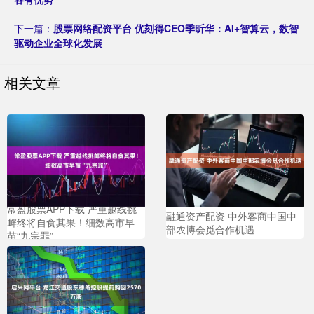
下一篇：
股票网络配资平台 优刻得CEO季昕华：AI+智算云，数智
驱动企业全球化发展
相关文章
常盈股票APP下载 严重越线挑
融通资产配资 中外客商中国中
衅终将自食其果！细数高市早
部农博会觅合作机遇
苗“九宗罪”