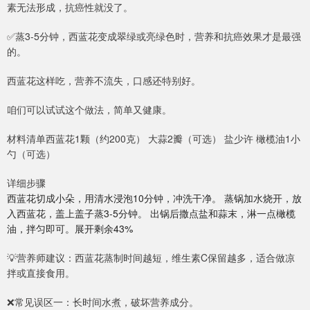
素无法形成，抗癌性就没了。
✅蒸3-5分钟，西蓝花变成翠绿或亮绿色时，营养和抗癌效果才是最强
的。
西蓝花这样吃，营养不流失，口感还特别好。
咱们可以试试这个做法，简单又健康。
材料清单西蓝花1颗（约200克） 大蒜2瓣（可选） 盐少许 橄榄油1小
勺（可选）
详细步骤
西蓝花切成小朵，用清水浸泡10分钟，冲洗干净。 蒸锅加水烧开，放
入西蓝花，盖上盖子蒸3-5分钟。 出锅后撒点盐和蒜末，淋一点橄榄
油，拌匀即可。展开剩余43%
💡营养师建议：西蓝花蒸制时间越短，维生素C保留越多，适合做凉
拌或直接食用。
❌常见误区一：长时间水煮，破坏营养成分。