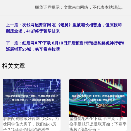
联华证券提示：文章来自网络，不代表本站观点。
上一篇：
友钱网配资官网 在《老舅》里被嘲长相普通，但演技却
碾压全场，41岁终于苦尽甘来
下一篇：
红启网APP下载 8月10日开启预售!奇瑞捷豹路虎神行者8
巡展铺开25城，实车看点拉满
相关文章
炒股配资哪家好官网 “妈妈，为
盛盈优配APP下载 卡里克：胜
啥同学住大房子，我们住小房
枪手曼城只是曼联开始；下赛季
子？”妈妈回答堪称教科书
执教?我享受当下