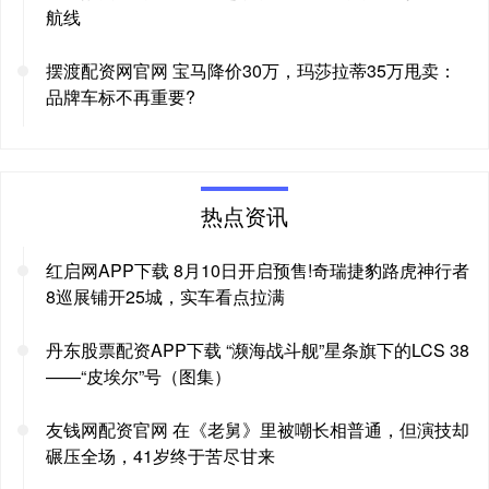
航线
摆渡配资网官网 宝马降价30万，玛莎拉蒂35万甩卖：
品牌车标不再重要?
热点资讯
红启网APP下载 8月10日开启预售!奇瑞捷豹路虎神行者
8巡展铺开25城，实车看点拉满
丹东股票配资APP下载 “濒海战斗舰”星条旗下的LCS 38
——“皮埃尔”号（图集）
友钱网配资官网 在《老舅》里被嘲长相普通，但演技却
碾压全场，41岁终于苦尽甘来