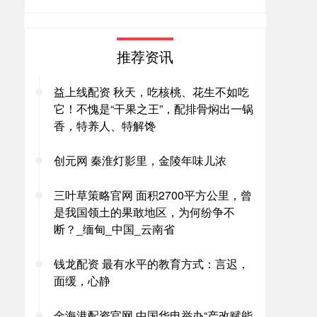
推荐资讯
益上线配资 秋天，吃核桃、花生不如吃
它！不愧是“干果之王”，配排骨焖出一锅
香，特养人、特解馋
创元网 秦淮灯影里，金陵年味儿浓
三叶草策略官网 面积2700平方公里，曾
是我国领土的果敢地区，为何纷争不
断？_缅甸_中国_云南省
钱龙配资 最有水平的教育方式：言迟，
面缓，心静
金海港配资官网 中国华电举办“产改赋能