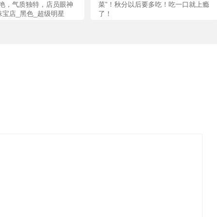
艳，气质独特，店员眼神
菜”！秋分以后要多吃！吃一口就上瘾
珠宝店_黑色_超级明星
了！