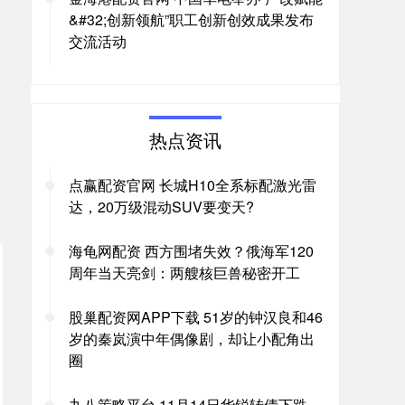
&#32;创新领航”职工创新创效成果发布
交流活动
。
热点资讯
点赢配资官网 长城H10全系标配激光雷
达，20万级混动SUV要变天?
海龟网配资 西方围堵失效？俄海军120
周年当天亮剑：两艘核巨兽秘密开工
股巢配资网APP下载 51岁的钟汉良和46
岁的秦岚演中年偶像剧，却让小配角出
圈
九八策略平台 11月14日华锐转债下跌