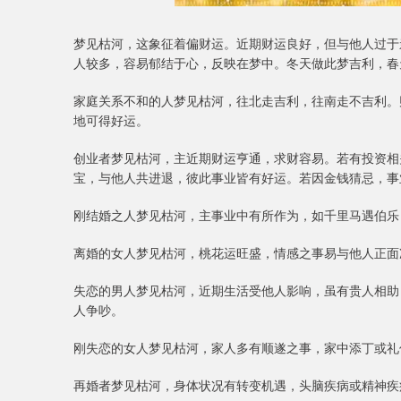
梦见枯河，这象征着偏财运。近期财运良好，但与他人过于
人较多，容易郁结于心，反映在梦中。冬天做此梦吉利，春
家庭关系不和的人梦见枯河，往北走吉利，往南走不吉利。
地可得好运。
创业者梦见枯河，主近期财运亨通，求财容易。若有投资相
宝，与他人共进退，彼此事业皆有好运。若因金钱猜忌，事
刚结婚之人梦见枯河，主事业中有所作为，如千里马遇伯乐
离婚的女人梦见枯河，桃花运旺盛，情感之事易与他人正面
失恋的男人梦见枯河，近期生活受他人影响，虽有贵人相助
人争吵。
刚失恋的女人梦见枯河，家人多有顺遂之事，家中添丁或礼
再婚者梦见枯河，身体状况有转变机遇，头脑疾病或精神疾