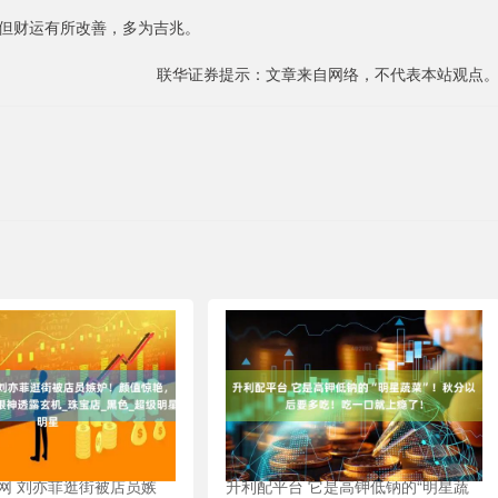
但财运有所改善，多为吉兆。
联华证券提示：文章来自网络，不代表本站观点
网 刘亦菲逛街被店员嫉
升利配平台 它是高钾低钠的“明星蔬