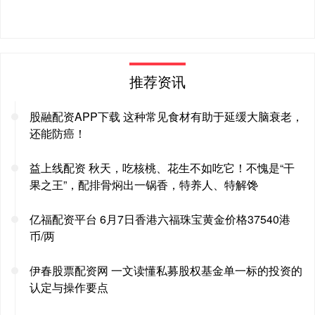
推荐资讯
股融配资APP下载 这种常见食材有助于延缓大脑衰老，
还能防癌！
益上线配资 秋天，吃核桃、花生不如吃它！不愧是“干
果之王”，配排骨焖出一锅香，特养人、特解馋
亿福配资平台 6月7日香港六福珠宝黄金价格37540港
币/两
伊春股票配资网 一文读懂私募股权基金单一标的投资的
认定与操作要点