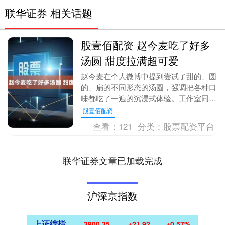
联华证券 相关话题
股壹佰配资 赵今麦吃了好多
汤圆 甜度拉满超可爱
赵今麦在个人微博中提到尝试了甜的、圆
的、扁的不同形态的汤圆，强调把各种口
味都吃了一遍的沉浸式体验。工作室同步
发布自助式汤圆制作过程动态，呼应其参
股壹佰配资
与传统节日的趣味....
查看：
121
分类：
股票配资平台
联华证券文章已加载完成
沪深京指数
上证综指
3900.35
+21.92
+0.57%