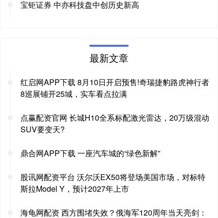
宝钜证券 中亦科技盘中创历史新高
最新文章
红启网APP下载 8月10日开启预售!奇瑞捷豹路虎神行者
8巡展铺开25城，实车看点拉满
点赢配资官网 长城H10全系标配激光雷达，20万级混动
SUV要变天?
鼎合网APP下载 一座汽车城的“绿色新解”
股讯网配资平台 沃尔沃EX50将登场美国市场，对标特
斯拉Model Y，预计2027年上市
海龟网配资 西方围堵失效？俄海军120周年当天亮剑：