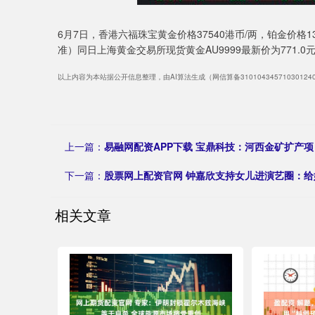
6月7日，香港六福珠宝黄金价格37540港币/两，铂金价格1
准）同日上海黄金交易所现货黄金AU9999最新价为771.0元
以上内容为本站据公开信息整理，由AI算法生成（网信算备3101043457103012
上一篇：
易融网配资APP下载 宝鼎科技：河西金矿扩产
下一篇：
股票网上配资官网 钟嘉欣支持女儿进演艺圈：
相关文章