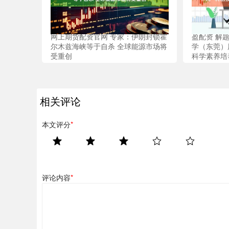
网上期货配资官网 专家：伊朗封锁霍
盈配资 解
尔木兹海峡等于自杀 全球能源市场将
学（东莞）
受重创
科学素养培
相关评论
本文评分
*
评论内容
*