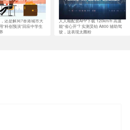
题，还是解局?香港城市大
人人顺配资APP下载 120km/h 高速
用“科创预演”回应中学生
能“省心开”? 实测昊铂 A800 辅助驾
养
驶，这表现太圈粉