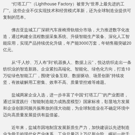
“灯塔工厂”（Lighthouse Factory）被誉为“世界上最先进的工
厂”。这些企业不仅实现技术和经营模式革新，还为全球制造业提供可
复制的范本。
佛吉亚盐城工厂深耕汽车座椅滑轨细分市场，大力推进数字化改
造，通过构建全流程数据采集系统、升级智能生产装备、深化人工智
能应用，实现产品持续优化升级，年产能3000万套，年销售额突破20
亿元。
从“千人纱、万人布”到“机器换人、数据上云”，悦达纺织走出一条
纺织业的智造新路。企业紧扣高端化、智能化、绿色化方向，打造10
万锭绿色智能工厂，围绕“设备互联、数据驱动、场景创新”持续攻
坚，有效破解用工密集、效率不高、质量管控难等难题。
盐城两家企业入选，进一步丰富了中国“灯塔工厂”的产业图谱，
通过深度践行《智能制造能力成熟度模型》国家标准，彰显地方发展
和企业创新同频共振释放的强大动能，为全球制造业在不确定环境中
迈向高质量发展提供有益借鉴。
近年来，盐城市因地制宜发展新质生产力，加快建设以先进制造
业为骨干的现代化产业体系。工业总量迈上万亿新台阶，崛起一批千