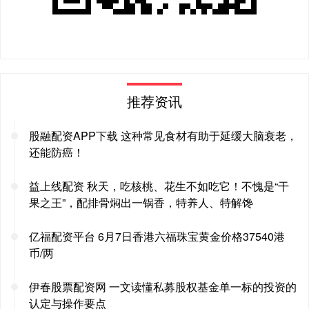
推荐资讯
股融配资APP下载 这种常见食材有助于延缓大脑衰老，
还能防癌！
益上线配资 秋天，吃核桃、花生不如吃它！不愧是“干
果之王”，配排骨焖出一锅香，特养人、特解馋
亿福配资平台 6月7日香港六福珠宝黄金价格37540港
币/两
伊春股票配资网 一文读懂私募股权基金单一标的投资的
认定与操作要点