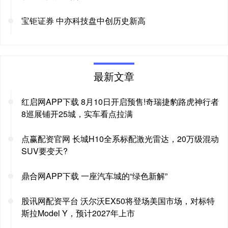
宝钜证券 中亦科技盘中创历史新高
最新文章
红启网APP下载 8月10日开启预售!奇瑞捷豹路虎神行者
8巡展铺开25城，实车看点拉满
点赢配资官网 长城H10全系标配激光雷达，20万级混动
SUV要变天?
鼎合网APP下载 一座汽车城的“绿色新解”
股讯网配资平台 沃尔沃EX50将登场美国市场，对标特
斯拉Model Y，预计2027年上市