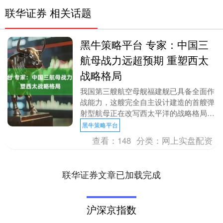
联华证券 相关话题
黑牛策略平台 专家：中国三
航母战力远超预期 重塑西太
战略格局
我国第三艘航空母舰福建舰已具备全面作
战能力，这艘完全自主设计建造的首艘弹
射型航母正在改写西太平洋的战略格局。
从2024年5月首次海试到2025年9月完成
黑牛策略平台
关键弹射....
查看：
148
分类：
网上实盘配资
联华证券文章已加载完成
沪深京指数