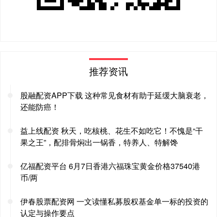
推荐资讯
股融配资APP下载 这种常见食材有助于延缓大脑衰老，
还能防癌！
益上线配资 秋天，吃核桃、花生不如吃它！不愧是“干
果之王”，配排骨焖出一锅香，特养人、特解馋
亿福配资平台 6月7日香港六福珠宝黄金价格37540港
币/两
伊春股票配资网 一文读懂私募股权基金单一标的投资的
认定与操作要点