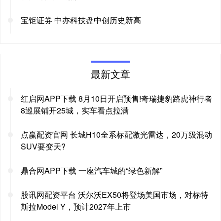
宝钜证券 中亦科技盘中创历史新高
最新文章
红启网APP下载 8月10日开启预售!奇瑞捷豹路虎神行者
8巡展铺开25城，实车看点拉满
点赢配资官网 长城H10全系标配激光雷达，20万级混动
SUV要变天?
鼎合网APP下载 一座汽车城的“绿色新解”
股讯网配资平台 沃尔沃EX50将登场美国市场，对标特
斯拉Model Y，预计2027年上市