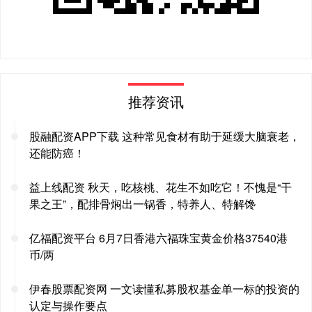
推荐资讯
股融配资APP下载 这种常见食材有助于延缓大脑衰老，
还能防癌！
益上线配资 秋天，吃核桃、花生不如吃它！不愧是“干
果之王”，配排骨焖出一锅香，特养人、特解馋
亿福配资平台 6月7日香港六福珠宝黄金价格37540港
币/两
伊春股票配资网 一文读懂私募股权基金单一标的投资的
认定与操作要点