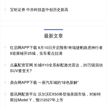
宝钜证券 中亦科技盘中创历史新高
最新文章
红启网APP下载 8月10日开启预售!奇瑞捷豹路虎神行者
8巡展铺开25城，实车看点拉满
点赢配资官网 长城H10全系标配激光雷达，20万级混动
SUV要变天?
鼎合网APP下载 一座汽车城的“绿色新解”
股讯网配资平台 沃尔沃EX50将登场美国市场，对标特
斯拉Model Y，预计2027年上市