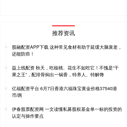
推荐资讯
股融配资APP下载 这种常见食材有助于延缓大脑衰老，
还能防癌！
益上线配资 秋天，吃核桃、花生不如吃它！不愧是“干
果之王”，配排骨焖出一锅香，特养人、特解馋
亿福配资平台 6月7日香港六福珠宝黄金价格37540港
币/两
伊春股票配资网 一文读懂私募股权基金单一标的投资的
认定与操作要点