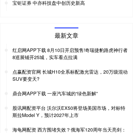
宝钜证券 中亦科技盘中创历史新高
最新文章
红启网APP下载 8月10日开启预售!奇瑞捷豹路虎神行者
8巡展铺开25城，实车看点拉满
点赢配资官网 长城H10全系标配激光雷达，20万级混动
SUV要变天?
鼎合网APP下载 一座汽车城的“绿色新解”
股讯网配资平台 沃尔沃EX50将登场美国市场，对标特
斯拉Model Y，预计2027年上市
海龟网配资 西方围堵失效？俄海军120周年当天亮剑：