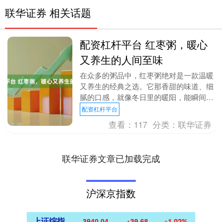
联华证券 相关话题
配资杠杆平台 红枣粥，暖心
又养生的人间至味
在众多的粥品中，红枣粥绝对是一款温暖
又养生的经典之选。它那香甜的味道、细
腻的口感，就像冬日里的暖阳，能瞬间驱
散寒意，抚慰人心。今天咱们就来好好聊
配资杠杆平台
聊红枣粥。 红枣....
查看：
117
分类：
联华证券
联华证券文章已加载完成
沪深京指数
上证综指
3940.04
+39.68
+1.02%