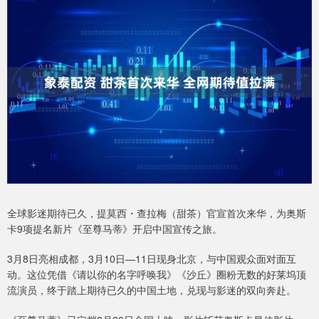
全球影迷期待已久，提莫西・查拉梅（甜茶）官宣首次来华，为奥斯
卡9项提名新片《至尊马蒂》开启中国宣传之旅。
3月8日亮相成都，3月10日—11日现身北京，与中国观众面对面互
动。这位凭借《请以你的名字呼唤我》《沙丘》圈粉无数的好莱坞顶
流演员，终于踏上期待已久的中国土地，兑现与影迷的双向奔赴。