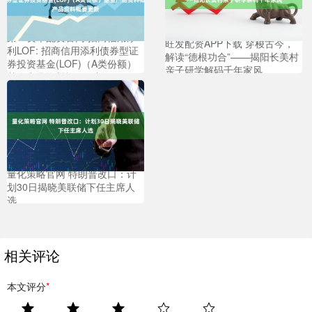
第一资本配资官网 招商信用添
旺发配资APP下载 穿梭古今，
利LOF: 招商信用添利债券型证
解读“德根功合”——揭阳长美村
券投资基金(LOF)（A类份额）
亲子研学解码千年家风
基金产品资料概要更新
量化策略官网 特朗普改口：计
划30日揭晓美联储下任主席人
选
相关评论
本文评分
*